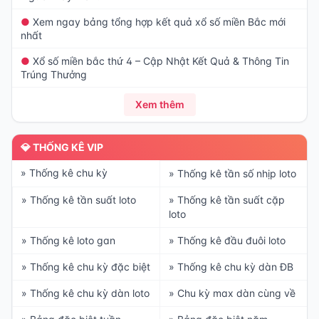
●
Xem ngay bảng tổng hợp kết quả xổ số miền Bắc mới
nhất
●
Xổ số miền bắc thứ 4 – Cập Nhật Kết Quả & Thông Tin
Trúng Thưởng
Xem thêm
💎 THỐNG KÊ VIP
» Thống kê chu kỳ
» Thống kê tần số nhịp loto
» Thống kê tần suất loto
» Thống kê tần suất cặp
loto
» Thống kê loto gan
» Thống kê đầu đuôi loto
» Thống kê chu kỳ đặc biệt
» Thống kê chu kỳ dàn ĐB
» Thống kê chu kỳ dàn loto
» Chu kỳ max dàn cùng về