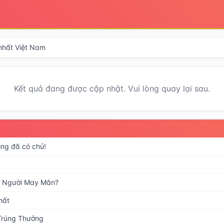
nhất Việt Nam
Kết quả đang được cập nhật. Vui lòng quay lại sau.
ồng đã có chủ!
Là Người May Mắn?
hất
 Trúng Thưởng