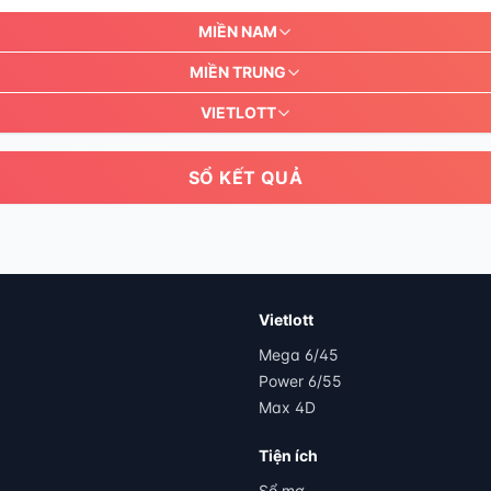
MIỀN NAM
MIỀN TRUNG
VIETLOTT
SỔ KẾT QUẢ
Vietlott
Mega 6/45
Power 6/55
Max 4D
Tiện ích
Sổ mơ