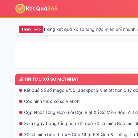
Kết Quả
365
Trang kết quả xổ số tổng hợp miễn phí nhanh 
Thông báo
📰
TIN TỨC XỔ SỐ MỚI NHẤT
●
Kết quả xổ số mega 6/55: Jackpot 2 Vietlott hơn 5 tỷ đ
●
Các hình thức xổ số Vietlott
●
Cập Nhật Tổng Hợp Giải Đặc Biệt Xổ Số Miền Bắc: Ai 
●
Xem ngay bảng tổng hợp kết quả xổ số miền Bắc mới n
●
Xổ số miền bắc thứ 4 – Cập Nhật Kết Quả & Thông Tin