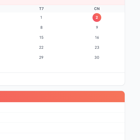
T7
CN
1
2
8
9
15
16
22
23
29
30