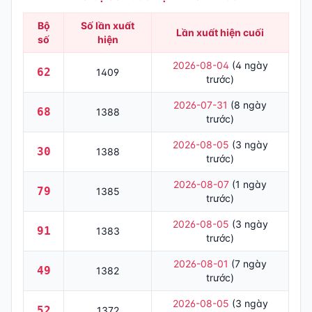
Bộ
Số lần xuất
Lần xuất hiện cuối
số
hiện
2026-08-04
(4 ngày
62
1409
trước)
2026-07-31
(8 ngày
68
1388
trước)
2026-08-05
(3 ngày
30
1388
trước)
2026-08-07
(1 ngày
79
1385
trước)
2026-08-05
(3 ngày
91
1383
trước)
2026-08-01
(7 ngày
49
1382
trước)
2026-08-05
(3 ngày
52
1372