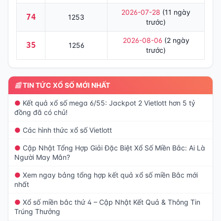
2026-07-28
(11 ngày
74
1253
trước)
2026-08-06
(2 ngày
35
1256
trước)
📰
TIN TỨC XỔ SỐ MỚI NHẤT
●
Kết quả xổ số mega 6/55: Jackpot 2 Vietlott hơn 5 tỷ
đồng đã có chủ!
●
Các hình thức xổ số Vietlott
●
Cập Nhật Tổng Hợp Giải Đặc Biệt Xổ Số Miền Bắc: Ai Là
Người May Mắn?
●
Xem ngay bảng tổng hợp kết quả xổ số miền Bắc mới
nhất
●
Xổ số miền bắc thứ 4 – Cập Nhật Kết Quả & Thông Tin
Trúng Thưởng