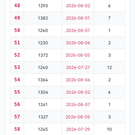
48
1293
2026-08-02
6
49
1382
2026-08-01
7
50
1240
2026-08-07
1
51
1230
2026-08-06
2
52
1372
2026-08-05
3
53
1240
2026-07-27
12
54
1364
2026-08-06
2
55
1304
2026-08-02
6
56
1241
2026-08-07
1
57
1327
2026-08-05
3
58
1245
2026-07-29
10