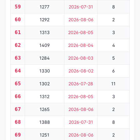
59
1277
2026-07-31
8
60
1292
2026-08-06
2
61
1313
2026-08-05
3
62
1409
2026-08-04
4
63
1284
2026-08-03
5
64
1330
2026-08-02
6
65
1302
2026-07-28
11
66
1312
2026-08-05
3
67
1265
2026-08-06
2
68
1388
2026-07-31
8
69
1251
2026-08-06
2