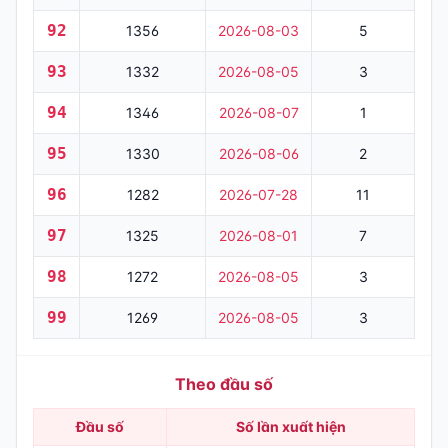
92
1356
2026-08-03
5
93
1332
2026-08-05
3
94
1346
2026-08-07
1
95
1330
2026-08-06
2
96
1282
2026-07-28
11
97
1325
2026-08-01
7
98
1272
2026-08-05
3
99
1269
2026-08-05
3
Theo đầu số
Đầu số
Số lần xuất hiện