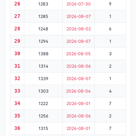
26
1283
2026-07-30
9
27
1285
2026-08-07
1
28
1248
2026-08-02
6
29
1294
2026-08-07
1
30
1388
2026-08-05
3
31
1314
2026-08-06
2
32
1339
2026-08-07
1
33
1303
2026-08-04
4
34
1222
2026-08-01
7
35
1256
2026-08-06
2
36
1315
2026-08-01
7