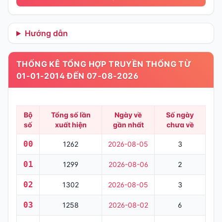
Hướng dẫn
THỐNG KÊ TỔNG HỢP TRUYỀN THỐNG TỪ
01-01-2014 ĐẾN 07-08-2026
Bộ
Tổng số lần
Ngày về
Số ngày
số
xuất hiện
gần nhất
chưa về
00
1262
2026-08-05
3
01
1299
2026-08-06
2
02
1302
2026-08-05
3
03
1258
2026-08-02
6