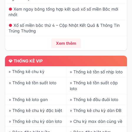
●
Xem ngay bảng tổng hợp kết quả xổ số miền Bắc mới
nhất
●
Xổ số miền bắc thứ 4 – Cập Nhật Kết Quả & Thông Tin
Trúng Thưởng
Xem thêm
💎 THỐNG KÊ VIP
» Thống kê chu kỳ
» Thống kê tần số nhịp loto
» Thống kê tần suất loto
» Thống kê tần suất cặp
loto
» Thống kê loto gan
» Thống kê đầu đuôi loto
» Thống kê chu kỳ đặc biệt
» Thống kê chu kỳ dàn ĐB
» Thống kê chu kỳ dàn loto
» Chu kỳ max dàn cùng về