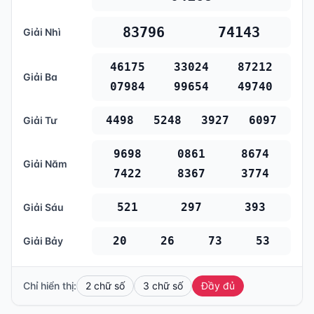
83796
74143
Giải Nhì
46175
33024
87212
Giải Ba
07984
99654
49740
4498
5248
3927
6097
Giải Tư
9698
0861
8674
Giải Năm
7422
8367
3774
521
297
393
Giải Sáu
20
26
73
53
Giải Bảy
Chỉ hiển thị:
2 chữ số
3 chữ số
Đầy đủ