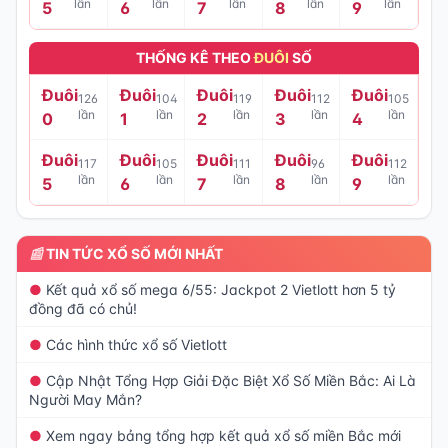
lần
lần
lần
lần
lần
5
6
7
8
9
THỐNG KÊ THEO
ĐUÔI
SỐ
Đuôi
Đuôi
Đuôi
Đuôi
Đuôi
126
104
119
112
105
lần
lần
lần
lần
lần
0
1
2
3
4
Đuôi
Đuôi
Đuôi
Đuôi
Đuôi
117
105
111
96
112
lần
lần
lần
lần
lần
5
6
7
8
9
📰
TIN TỨC XỔ SỐ MỚI NHẤT
●
Kết quả xổ số mega 6/55: Jackpot 2 Vietlott hơn 5 tỷ
đồng đã có chủ!
●
Các hình thức xổ số Vietlott
●
Cập Nhật Tổng Hợp Giải Đặc Biệt Xổ Số Miền Bắc: Ai Là
Người May Mắn?
●
Xem ngay bảng tổng hợp kết quả xổ số miền Bắc mới