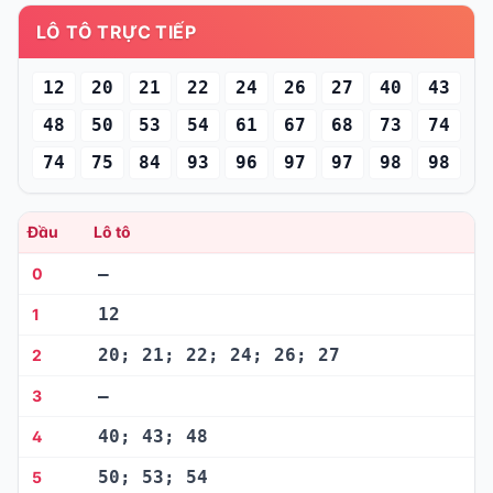
LÔ TÔ TRỰC TIẾP
12
20
21
22
24
26
27
40
43
48
50
53
54
61
67
68
73
74
74
75
84
93
96
97
97
98
98
Đầu
Lô tô
—
0
12
1
20; 21; 22; 24; 26; 27
2
—
3
40; 43; 48
4
50; 53; 54
5