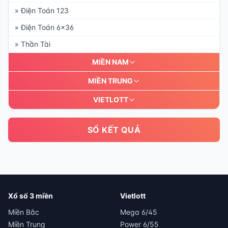
» Điện Toán 123
» Điện Toán 6x36
» Thần Tài
MIỀN NAM
MIỀN TRUNG
VIETLOTT
SỔ KẾT QUẢ
Xổ số 3 miền
Vietlott
Miền Bắc
Mega 6/45
Miền Trung
Power 6/55