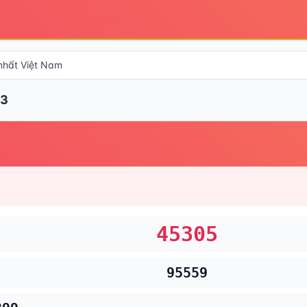
nhất Việt Nam
23
45305
95559