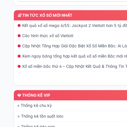
📰
TIN TỨC XỔ SỐ MỚI NHẤT
●
Kết quả xổ số mega 6/55: Jackpot 2 Vietlott hơn 5 tỷ đ
●
Các hình thức xổ số Vietlott
●
Cập Nhật Tổng Hợp Giải Đặc Biệt Xổ Số Miền Bắc: Ai 
●
Xem ngay bảng tổng hợp kết quả xổ số miền Bắc mới n
●
Xổ số miền bắc thứ 4 – Cập Nhật Kết Quả & Thông Tin
💎 THỐNG KÊ VIP
» Thống kê chu kỳ
» Thống kê tần suất loto
» Thống kê loto gan