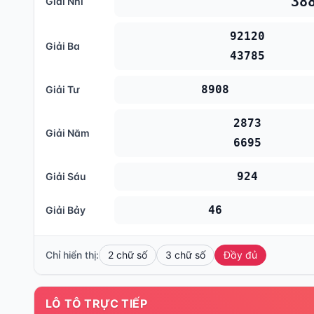
38
Giải Nhì
92120
Giải Ba
43785
8908
Giải Tư
2873
Giải Năm
6695
924
Giải Sáu
46
Giải Bảy
Chỉ hiển thị:
2 chữ số
3 chữ số
Đầy đủ
LÔ TÔ TRỰC TIẾP