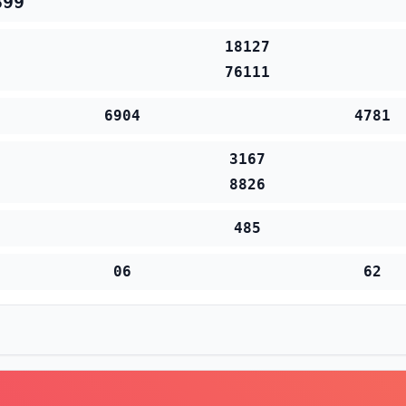
899
18127
76111
6904
4781
3167
8826
485
06
62