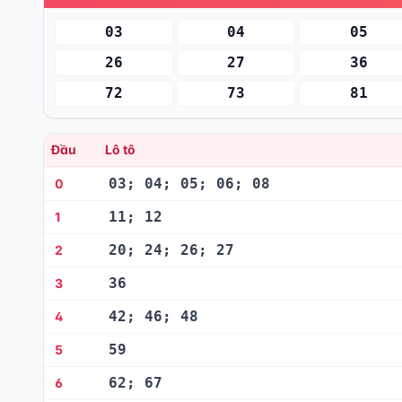
03
04
05
26
27
36
72
73
81
Đầu
Lô tô
03; 04; 05; 06; 08
0
11; 12
1
20; 24; 26; 27
2
36
3
42; 46; 48
4
59
5
62; 67
6