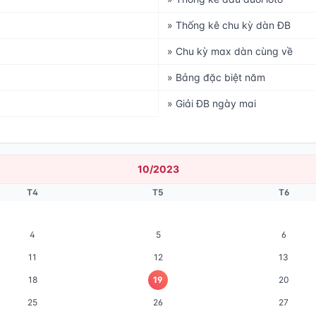
» Thống kê chu kỳ dàn ĐB
» Chu kỳ max dàn cùng về
» Bảng đặc biệt năm
» Giải ĐB ngày mai
10/2023
T4
T5
T6
4
5
6
11
12
13
18
19
20
25
26
27