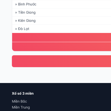
» Bình Phước
» Tiền Giang
» Kiên Giang
» Đà Lạt
Xổ số 3 miền
Miền Bắc
Miền Trung