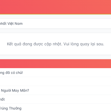
nhất Việt Nam
Kết quả đang được cập nhật. Vui lòng quay lại sau.
ồng đã có chủ!
Là Người May Mắn?
hất
 Trúng Thưởng