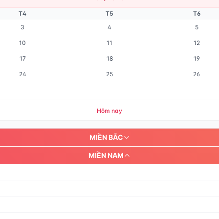
T4
T5
T6
3
4
5
10
11
12
17
18
19
24
25
26
Hôm nay
MIỀN BẮC
MIỀN NAM