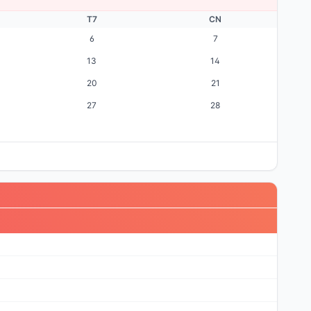
T7
CN
6
7
13
14
20
21
27
28