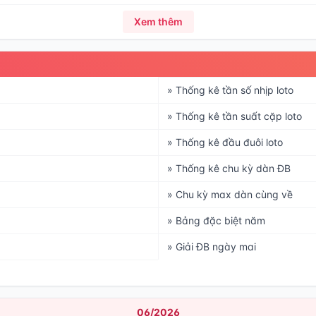
Xem thêm
» Thống kê tần số nhịp loto
» Thống kê tần suất cặp loto
» Thống kê đầu đuôi loto
» Thống kê chu kỳ dàn ĐB
» Chu kỳ max dàn cùng về
» Bảng đặc biệt năm
» Giải ĐB ngày mai
06/2026