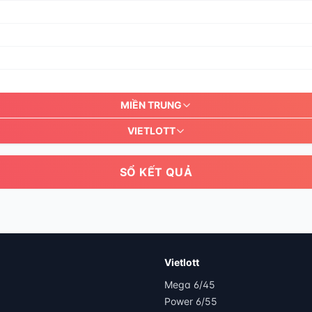
MIỀN TRUNG
VIETLOTT
SỔ KẾT QUẢ
Vietlott
Mega 6/45
Power 6/55