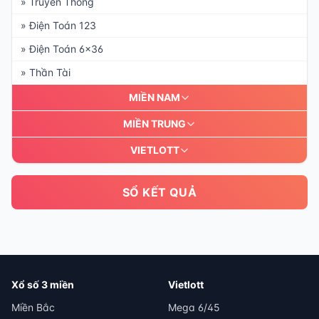
» Truyền Thống
» Điện Toán 123
» Điện Toán 6x36
» Thần Tài
MIỀN NAM
MIỀN TRUNG
VIETLOTT
SỔ KẾT QUẢ
Xổ số 3 miền
Vietlott
Miền Bắc
Mega 6/45