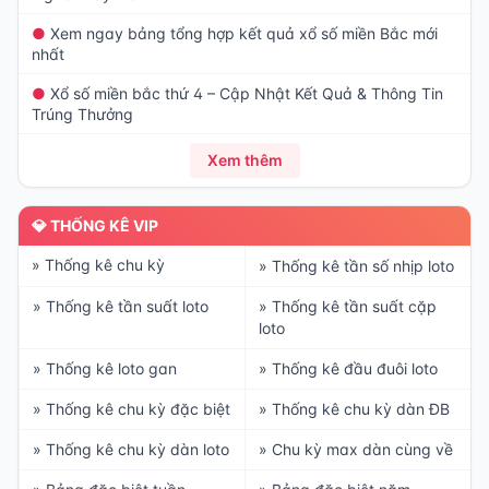
●
Xem ngay bảng tổng hợp kết quả xổ số miền Bắc mới
nhất
●
Xổ số miền bắc thứ 4 – Cập Nhật Kết Quả & Thông Tin
Trúng Thưởng
Xem thêm
💎 THỐNG KÊ VIP
» Thống kê chu kỳ
» Thống kê tần số nhịp loto
» Thống kê tần suất loto
» Thống kê tần suất cặp
loto
» Thống kê loto gan
» Thống kê đầu đuôi loto
» Thống kê chu kỳ đặc biệt
» Thống kê chu kỳ dàn ĐB
» Thống kê chu kỳ dàn loto
» Chu kỳ max dàn cùng về