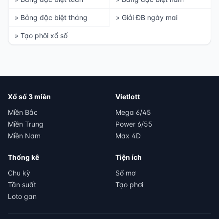
» Bảng đặc biệt tháng
» Giải ĐB ngày mai
» Tạo phôi xổ số
Xổ số 3 miền
Vietlott
Miền Bắc
Mega 6/45
Miền Trung
Power 6/55
Miền Nam
Max 4D
Thống kê
Tiện ích
Chu kỳ
Sổ mơ
Tần suất
Tạo phơi
Loto gan