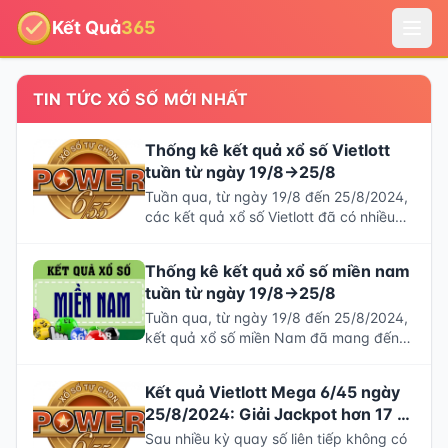
Kết Quả
365
TIN TỨC XỔ SỐ MỚI NHẤT
Thống kê kết quả xổ số Vietlott
tuần từ ngày 19/8->25/8
Tuần qua, từ ngày 19/8 đến 25/8/2024,
các kết quả xổ số Vietlott đã có nhiều
diễn biến đáng chú ý. Dưới đây là thông
tin chi tiết về các kỳ quay số và kết quả
Thống kê kết quả xổ số miền nam
giải thưởng của hai loại hình xổ số tự
tuần từ ngày 19/8->25/8
chọn phổ biến là Power 6/55 và Mega
6/45.
Tuần qua, từ ngày 19/8 đến 25/8/2024,
kết quả xổ số miền Nam đã mang đến
nhiều niềm vui cho người chơi với hàng
loạt giải thưởng hấp dẫn. Dưới đây là
Kết quả Vietlott Mega 6/45 ngày
thống kê chi tiết kết quả xổ số miền nam
25/8/2024: Giải Jackpot hơn 17 tỷ
của các đài trong tuần qua.
đồng chưa có chủ nhân.
Sau nhiều kỳ quay số liên tiếp không có