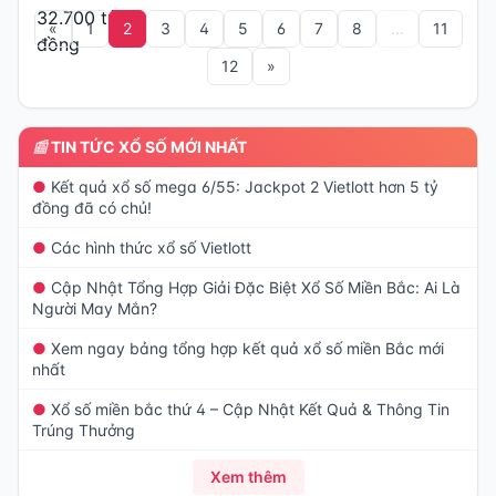
ánh sự phát triển của ngành xổ số cũng
như nỗ lực quản lý và thu thuế hiệu quả
«
1
2
3
4
5
6
7
8
...
11
của chính phủ.
12
»
📰
TIN TỨC XỔ SỐ MỚI NHẤT
●
Kết quả xổ số mega 6/55: Jackpot 2 Vietlott hơn 5 tỷ
đồng đã có chủ!
●
Các hình thức xổ số Vietlott
●
Cập Nhật Tổng Hợp Giải Đặc Biệt Xổ Số Miền Bắc: Ai Là
Người May Mắn?
●
Xem ngay bảng tổng hợp kết quả xổ số miền Bắc mới
nhất
●
Xổ số miền bắc thứ 4 – Cập Nhật Kết Quả & Thông Tin
Trúng Thưởng
Xem thêm