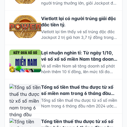
người trúng thưởng lớn, giải Jackpot đã
tích lũy lên một mức kỷ lục mới, gây ra
sự quan tâm và kỳ vọng lớn trong cộng
Vietlott lại có người trúng giải độc
đồng người chơi xổ số tại Việt Nam.
đắc tiền tỷ.
Vietlott lại tìm thấy vé số trúng độc đắc
Jackpot 2 trị giá hơn 3,7 tỷ đồng trong
loại hình xổ số tự chọn Power 6/55.
Trong gần 2 tháng qua, Vietlott đã tìm
Lợi nhuận nghìn tỉ: Từ ngày 1/10,
thấy 19 vé số trúng Jackpot 1 và 2, với
vé số xổ số miền Nam tăng doanh
tổng giá trị lên đến gần 414 tỷ đồng.
số phát hành lên 130 tỉ đồng mỗi
Vé số miền Nam sẽ tăng doanh số phát
kỳ.
hành thêm 10 tỉ đồng, lên mức tối đa
130 tỉ đồng/kỳ từ ngày 1/10.
Tổng số tiền thuế thu được từ xổ
số miền nam trong 6 tháng đầu
năm 2024
Tổng số tiền thuế thu được từ xổ số miền
Nam trong 6 tháng đầu năm 2024 ước
tính khoảng 3.200 tỷ đồng.
Tổng tiền thuế thu được từ xổ số