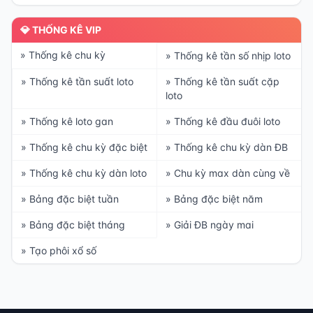
💎 THỐNG KÊ VIP
» Thống kê chu kỳ
» Thống kê tần số nhịp loto
» Thống kê tần suất loto
» Thống kê tần suất cặp
loto
» Thống kê loto gan
» Thống kê đầu đuôi loto
» Thống kê chu kỳ đặc biệt
» Thống kê chu kỳ dàn ĐB
» Thống kê chu kỳ dàn loto
» Chu kỳ max dàn cùng về
» Bảng đặc biệt tuần
» Bảng đặc biệt năm
» Bảng đặc biệt tháng
» Giải ĐB ngày mai
» Tạo phôi xổ số