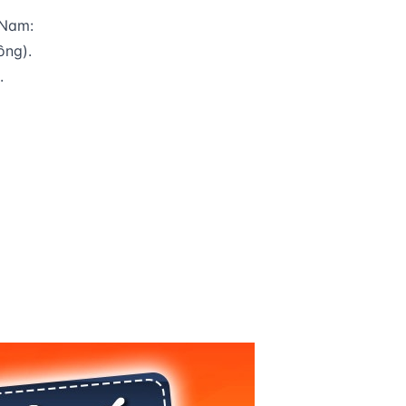
 Nam:
ồng).
.