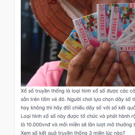
Xổ số truyền thống là loại hình xổ số được các cô
sẵn trên tấm vé đó. Người chơi lựa chọn dãy số 
hay không thì hãy đối chiếu dãy số với sổ kết qu
Loại hình xổ số này được tổ chức và phát hành rộ
là 10.000vnđ và mỗi miền sẽ lần lượt mở thưởng 
Xem sổ kết quả truyền thống 3 miền lúc nào?