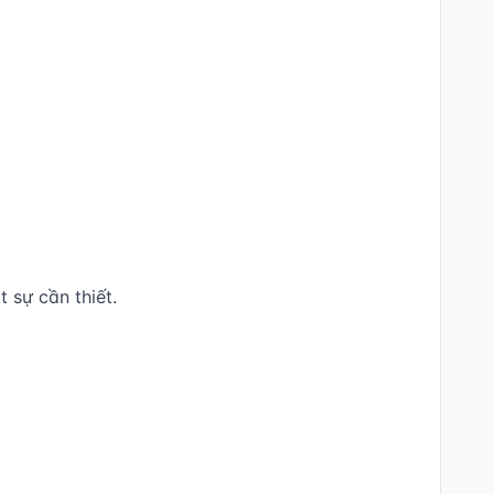
 sự cần thiết.