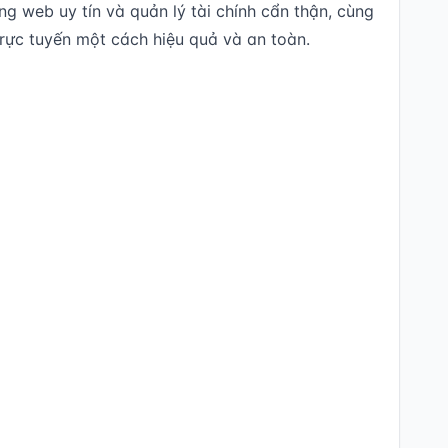
g web uy tín và quản lý tài chính cẩn thận, cùng
trực tuyến một cách hiệu quả và an toàn.