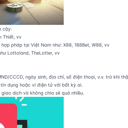
n cậy:
 Thiết, vv
 hợp pháp tại Việt Nam như: X88, 188Bet, W88, vv
như Lottoland, TheLotter, vv
CCCD, ngày sinh, địa chỉ, số điện thoại, v.v. trừ khi thật
tín dụng hoặc ví điện tử với bất kỳ ai.
c giao dịch và không chia sẻ quá nhiều.