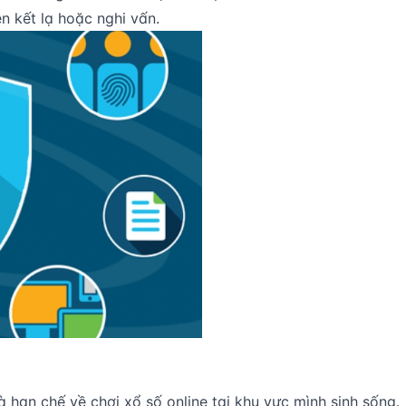
ên kết lạ hoặc nghi vấn.
và hạn chế về chơi xổ số online tại khu vực mình sinh sống.