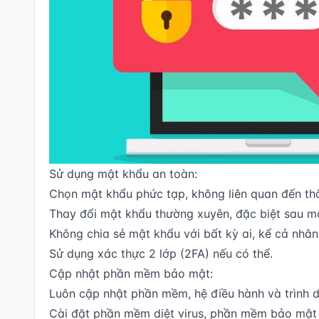
Sử dụng mật khẩu an toàn:
Chọn mật khẩu phức tạp, không liên quan đến thô
Thay đổi mật khẩu thường xuyên, đặc biệt sau mỗ
Không chia sẻ mật khẩu với bất kỳ ai, kể cả nhân 
Sử dụng xác thực 2 lớp (2FA) nếu có thể.
Cập nhật phần mềm bảo mật:
Luôn cập nhật phần mềm, hệ điều hành và trình d
Cài đặt phần mềm diệt virus, phần mềm bảo mật v