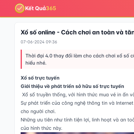
Kết Quả
365
Xổ số online - Cách chơi an toàn và tă
07-06-2024 09:36
Thời đại 4.0 thay đổi làm cho cách chơi xổ số 
hiểu nhé.
Xổ số trực tuyến
Giới thiệu về phát triển sở hữu số trực tuyến
Xổ số truyền thốn
g, với hình thức mua vé in ấn 
Sự phát triển của công nghệ thông tin và Internet
cho người chơi.
Những ưu tiên như tính tiện lợi, linh hoạt và an
của hình thức này.