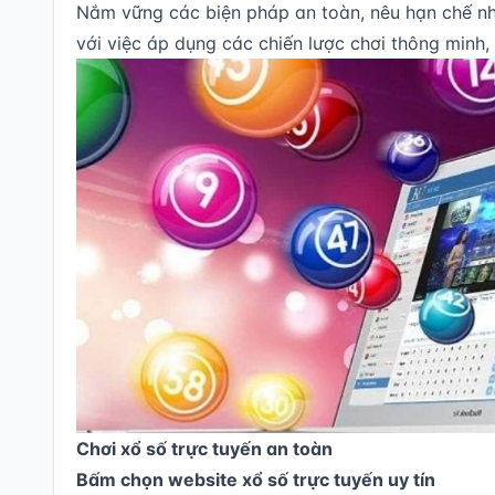
Nắm vững các biện pháp an toàn, nêu hạn chế như
với việc áp dụng các chiến lược chơi thông minh,
Chơi xổ số trực tuyến an toàn
Bấm chọn website xổ số trực tuyến uy tín