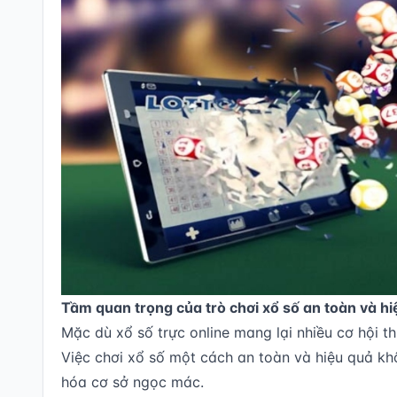
Tầm quan trọng của trò chơi xổ số an toàn và h
Mặc dù xổ
số trực online
mang lại nhiều cơ hội t
Việc chơi xổ số một cách an toàn và hiệu quả kh
hóa cơ sở ngọc mác.