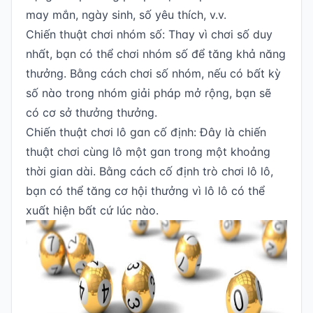
may mắn, ngày sinh, số yêu thích, v.v.
Chiến thuật chơi nhóm số: Thay vì chơi số duy
nhất, bạn có thể chơi nhóm số để tăng khả năng
thưởng. Bằng cách chơi số nhóm, nếu có bất kỳ
số nào trong nhóm giải pháp mở rộng, bạn sẽ
có cơ sở thưởng thưởng.
Chiến thuật chơi lô gan cố định: Đây là chiến
thuật chơi cùng lô một gan trong một khoảng
thời gian dài. Bằng cách cố định trò chơi lô lô,
bạn có thể tăng cơ hội thưởng vì lô lô có thể
xuất hiện bất cứ lúc nào.