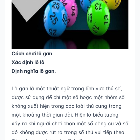
Cách chơi lô gan
Xác định lô lô
Định nghĩa lô gan.
Lô gan là một thuật ngữ trong lĩnh vực thú số,
được sử dụng để chỉ một số hoặc một nhóm số
không xuất hiện trong các loài thú cưng trong
một khoảng thời gian dài. Hiện lô biểu tượng
xảy ra khi người chơi chọn một số công cụ và số
đó không được rút ra trong số thú vui tiếp theo.