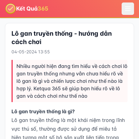
Kết Quả
365
Lô gan truyền thống - hướng dẫn
cách chơi
04-05-2024 13:55
Nhiều người hiện đang tìm hiểu về cách chơi lô
gan truyền thống nhưng vẫn chưa hiểu rõ về
lô gan là gì và chiến lược chơi như thế nào là
hợp lý. Ketqua 365 sẽ giúp bạn hiểu rõ về lô
gan và cách chơi như thế nào
Lô gan truyền thống là gì?
Lô gan truyền thống
là một khái niệm trong lĩnh
vực thú số, thường được sử dụng để miêu tả
hiện tượng một số bộ sản xuất liên tiếp trong