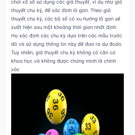
chơi xổ số sử dụng các giả thuyết, ví dụ như giả
thuyết chu kỳ, để xác định lô gan. Theo giả
thuyết chu kỳ, các bộ số có xu hướng lô gan sẽ
xuất hiện sau một khoảng thời gian nhất định.
Họ xác định các chu kỳ dựa trên các mẫu trước
đó và sử dụng thông tin này để đưa ra dự đoán.
Tuy nhiên, giả thuyết chu kỳ không có căn cứ
khoa học và không được chứng minh là chính
xác