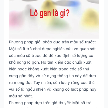
Phương pháp giải pháp dựa trên mẫu số trước:
Một số ít trò chơi được nghiên cứu và quan sát
các mẫu số trước đó để xác định số lượng có
khả năng lô gan. Họ tìm kiếm các chuỗi xuất
hiện hoặc không xuất hiện trong các số thú
cưng gần đây và sử dụng thông tin này để đưa
ra mong đợi. Tuy nhiên, cần lưu ý rằng các thú
vui số là ngẫu nhiên và không có luật pháp hay
mẫu số nhất.
Phương pháp dựa trên giả thuyết: Một số trò