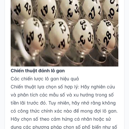
Chiến thuật đánh lô gan
Các chiến lược lô gan hiệu quả
Chiến thuật lựa chọn số hợp lý: Hãy nghiên cứu
và phân tích các mẫu số và xu hướng trong số
tiền lãi trước đó. Tuy nhiên, hãy nhớ rằng không
có công thức chính xác nào để mong đợi lô gan.
Hãy chọn số theo cảm hứng cá nhân hoặc sử
dụng các phương pháp chọn số phổ biến như số