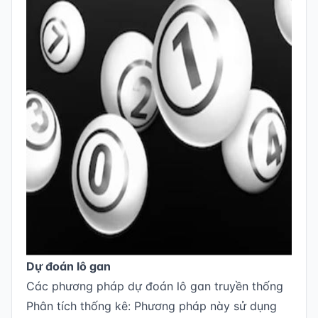
Dự đoán lô gan
Các phương pháp dự đoán
lô gan truyền thống
Phân tích thống kê: Phương pháp này sử dụng