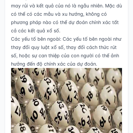
may rủi và kết quả của nó là ngẫu nhiên. Mặc dù
có thể có các mẫu và xu hướng, không có
phương pháp nào có thể dự đoán chính xác tất
cả các kết quả xổ số.
Các yếu tố bên ngoài: Các yếu tố bên ngoài như
thay đổi quy luật xổ số, thay đổi cách thức rút
số, hoặc sự can thiệp của con người có thể ảnh
hưởng đến độ chính xác của dự đoán.