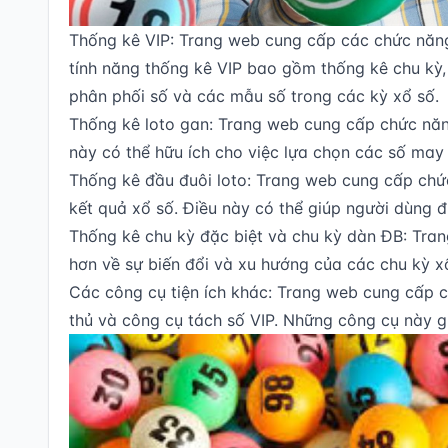
Thống kê VIP: Trang web cung cấp các chức năng 
tính năng thống kê VIP bao gồm thống kê chu kỳ, t
phân phối số và các mẫu số trong các kỳ xổ số.
Thống kê loto gan: Trang web cung cấp chức năng
này có thể hữu ích cho việc lựa chọn các số may 
Thống kê đầu đuôi loto: Trang web cung cấp chức
kết quả xổ số. Điều này có thể giúp người dùng đ
Thống kê chu kỳ đặc biệt và chu kỳ dàn ĐB: Tran
hơn về sự biến đổi và xu hướng của các chu kỳ xổ
Các công cụ tiện ích khác: Trang web cung cấp các
thủ và công cụ tách số VIP. Những công cụ này g