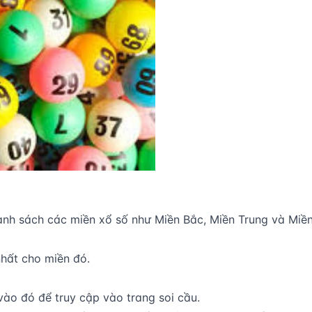
danh sách các miền xổ số như Miền Bắc, Miền Trung và Miề
nhất cho miền đó.
vào đó để truy cập vào trang soi cầu.