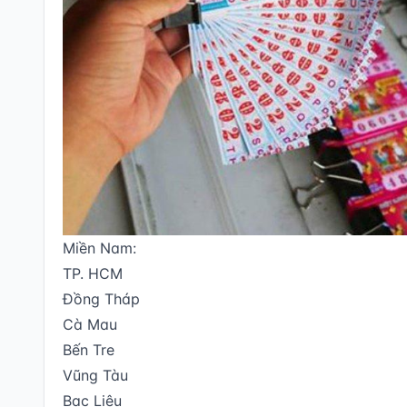
Miền Nam:
TP. HCM
Đồng Tháp
Cà Mau
Bến Tre
Vũng Tàu
Bạc Liêu