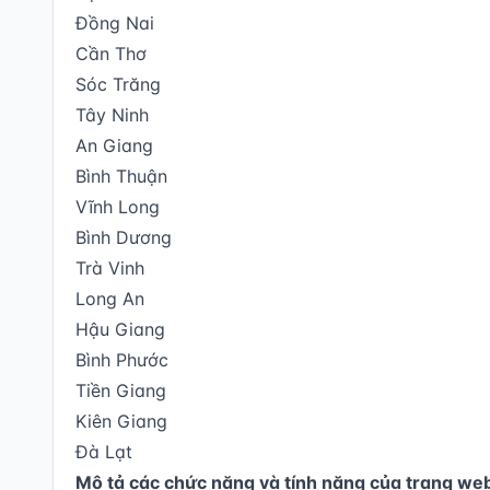
Đồng Nai
Cần Thơ
Sóc Trăng
Tây Ninh
An Giang
Bình Thuận
Vĩnh Long
Bình Dương
Trà Vinh
Long An
Hậu Giang
Bình Phước
Tiền Giang
Kiên Giang
Đà Lạt
Mô tả các chức năng và tính năng của trang we