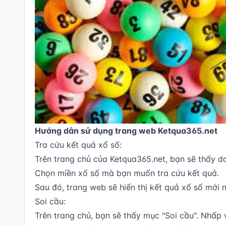
Hướng dẫn sử dụng trang web Ketqua365.net
Tra cứu kết quả xổ số:
Trên trang chủ của Ketqua365.net, bạn sẽ thấy 
Chọn miền xổ số mà bạn muốn tra cứu kết quả.
Sau đó, trang web sẽ hiển thị kết quả xổ số mới 
Soi cầu:
Trên trang chủ, bạn sẽ thấy mục "Soi cầu". Nhấp 