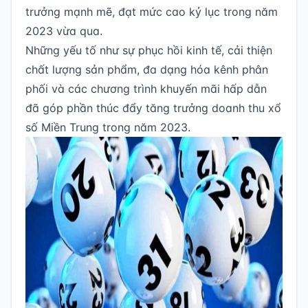
trưởng mạnh mẽ, đạt mức cao kỷ lục trong năm
2023 vừa qua.
Những yếu tố như sự phục hồi kinh tế, cải thiện
chất lượng sản phẩm, đa dạng hóa kênh phân
phối và các chương trình khuyến mãi hấp dẫn
đã góp phần thúc đẩy tăng trưởng doanh thu xổ
số Miền Trung trong năm 2023.