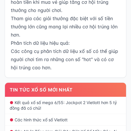
hoàn tiền khi mua vé giúp tăng cơ hội trúng
thưởng cho người chơi.
Tham gia các giải thưởng đặc biệt với số tiền
thưởng lớn cũng mang lại nhiều cơ hội trúng lớn
hơn.
Phân tích dữ liệu hiệu quả:
Các công cụ phân tích dữ liệu xổ số có thể giúp
người chơi tìm ra những con số "hot" và có cơ
hội trúng cao hơn.
TIN TỨC XỔ SỐ MỚI NHẤT
●
Kết quả xổ số mega 6/55: Jackpot 2 Vietlott hơn 5 tỷ
đồng đã có chủ!
●
Các hình thức xổ số Vietlott