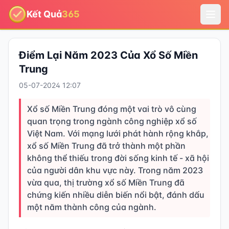
Kết Quả
365
Điểm Lại Năm 2023 Của Xổ Số Miền
Trung
05-07-2024 12:07
Xổ số Miền Trung đóng một vai trò vô cùng
quan trọng trong ngành công nghiệp xổ số
Việt Nam. Với mạng lưới phát hành rộng khắp,
xổ số Miền Trung đã trở thành một phần
không thể thiếu trong đời sống kinh tế - xã hội
của người dân khu vực này. Trong năm 2023
vừa qua, thị trường xổ số Miền Trung đã
chứng kiến nhiều diễn biến nổi bật, đánh dấu
một năm thành công của ngành.