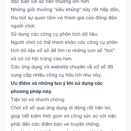
đặc biệt với số tiền thưởng lớn hơn.
Những giải thưởng "siêu khủng" này rất hấp dẫn,
thu hút sự quan tâm và tham gia của đông đảo
người chơi.
Sử dụng các công cụ phân tích dữ liệu:
Người chơi có thể tham khảo các công cụ phân
tích dữ liệu xổ số để tìm ra những con số "hot"
và có cơ hội trúng cao hơn.
Các ứng dụng và website chuyên về xổ số đã
cung cấp nhiều công cụ hữu ích như này.
Ưu điểm và những lưu ý khi sử dụng các
phương pháp này.
Tiện lợi và nhanh chóng:
Chơi xổ số qua ứng dụng di động rất tiện lợi,
giúp tiết kiệm thời gian và công sức so với việc
phải đến các điểm bán vé truyền thống.